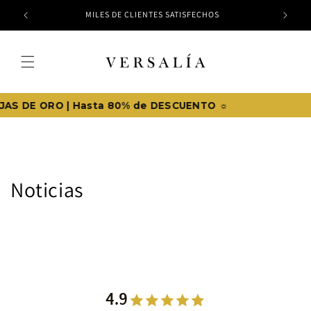
Ir
MILES DE CLIENTES SATISFECHOS
directamente
al contenido
☼ Promo limitada AGOSTO ☼
Noticias
4.9