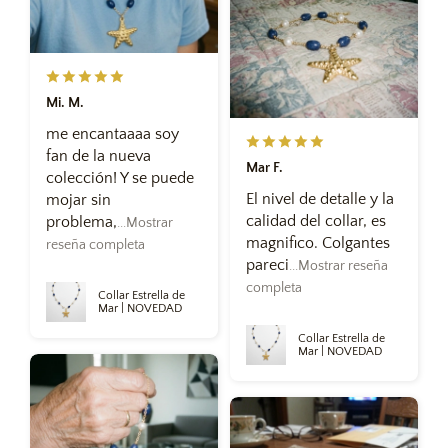
Mi. M.
me encantaaaa soy
fan de la nueva
Mar F.
colección! Y se puede
El nivel de detalle y la
mojar sin
calidad del collar, es
problema,
...Mostrar
magnifico. Colgantes
reseña completa
pareci
...Mostrar reseña
completa
Collar Estrella de
Mar | NOVEDAD
Collar Estrella de
Mar | NOVEDAD